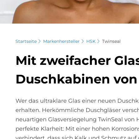
Startseite
Markenhersteller
HSK
Twinseal
Mit zwei­fa­cher Glas­
Dusch­ka­bi­nen vo
Wer das ultraklare Glas einer neuen Duschk
erhalten. Herkömmliche Duschgläser versch
neuartigen Glasversiegelung TwinSeal von 
perfekte Klarheit: Mit einer hohen Korrosi
verhindert, dass sich Kalk und Schmutz au