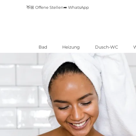
👋🏼 Offene Stellen
➡️ WhatsApp
Bad
Heizung
Dusch-WC
Direkt
zum
Inhalt