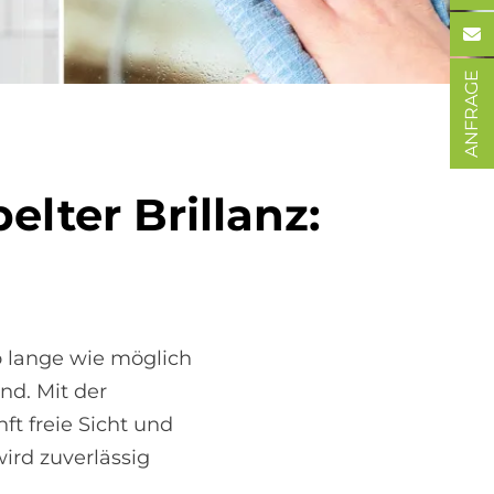
ANFRAGE
el­ter Bril­lanz:
o lange wie möglich
nd. Mit der
t freie Sicht und
ird zuverlässig