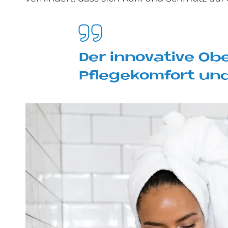
Der in­no­va­ti­ve Ob
Pfle­ge­kom­fort un