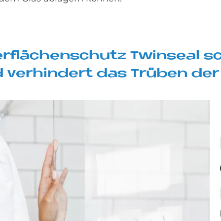
er­flä­chen­schu­tz Twin­se­al s
d ver­hin­dert das Trü­ben der 