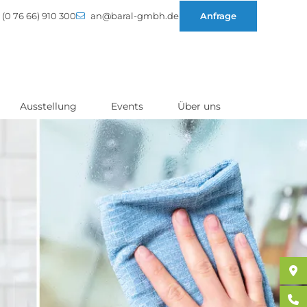
(0 76 66) 910 300
an@baral-gmbh.de
Anfrage
Ausstellung
Events
Über uns