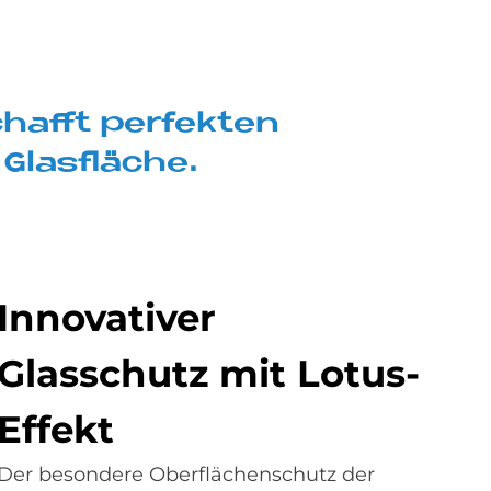
chaf­ft per­fek­ten
Glas­flä­che.
In­no­va­ti­ver
Glas­schu­tz mit Lo­tus-
Ef­fe­kt
Der besondere Oberflächenschutz der