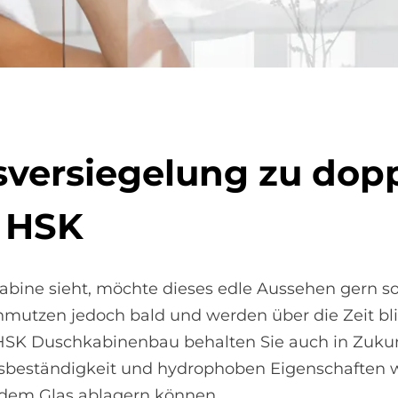
ver­sie­ge­lung zu dop­p
n HSK
abine sieht, möchte dieses edle Aussehen gern s
mutzen jedoch bald und werden über die Zeit bli
HSK Duschkabinenbau behalten Sie auch in Zukunf
onsbeständigkeit und hydrophoben Eigenschaften w
f dem Glas ablagern können.