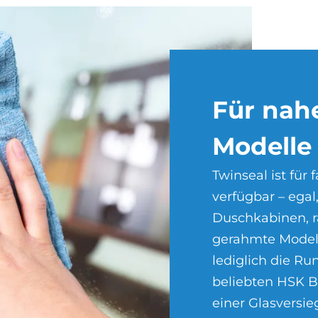
Für na­h
Mo­del­le
Twinseal ist für
verfügbar – egal
Duschkabinen, r
gerahmte Model
lediglich die R
beliebten HSK 
einer Glasversi