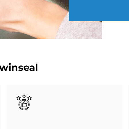
in­se­al
Bild