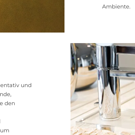
Ambiente.
entativ und
ende,
ie den
d
Raum