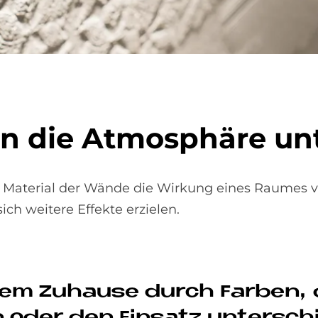
n die At­mo­sphä­re un­t
 Material der Wände die Wirkung eines Raumes 
ich weitere Effekte erzielen.
­rem Zu­hau­se durch Far­ben,
n oder den Ein­sa­tz un­ter­sch