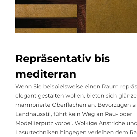
Re­prä­sen­ta­tiv bis
me­di­ter­ran
Wenn Sie beispielsweise einen Raum repräs
elegant gestalten wollen, bieten sich glänz
marmorierte Oberflächen an. Bevorzugen s
Landhausstil, führt kein Weg an Rau- oder
Modellierputz vorbei. Wolkige Anstriche un
Lasurtechniken hingegen verleihen dem 