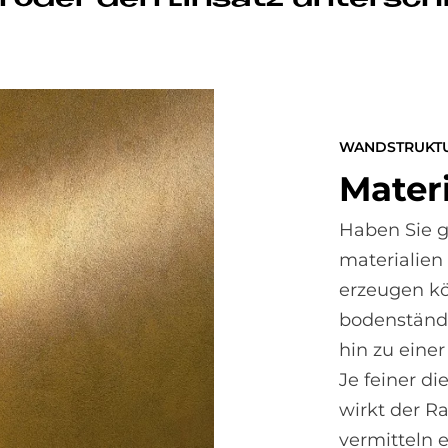
WANDSTRUKT
Ma­te­
Haben Sie g
materialien
erzeugen kö
bodenständi
hin zu einer
Je feiner di
wirkt der 
vermitteln 