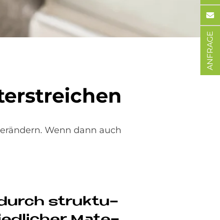
ANFRAGE
er­strei­chen
verändern. Wenn dann auch
 durch struk­tu­
ied­li­cher Ma­te­