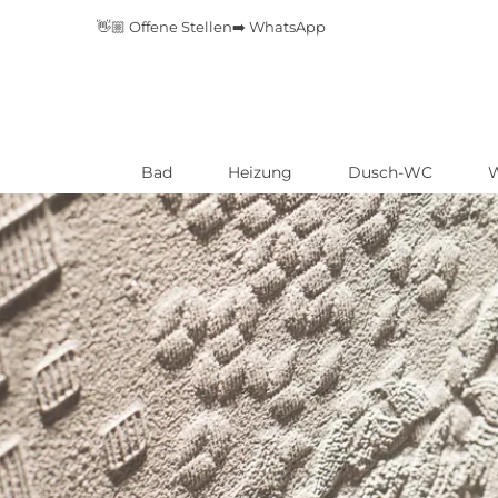
👋🏼 Offene Stellen
➡️ WhatsApp
Bad
Heizung
Dusch-WC
Direkt
zum
Inhalt