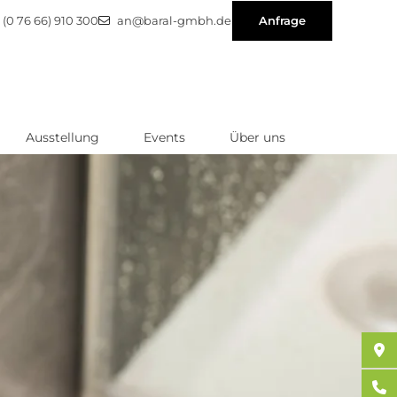
(0 76 66) 910 300
an@baral-gmbh.de
Anfrage
Ausstellung
Events
Über uns