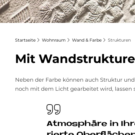
Startseite
Wohnraum
Wand & Farbe
Strukturen
Mit Wand­struk­tu­re
Neben der Farbe können auch Struktur und
noch mit dem Licht gearbeitet wird, lassen s
At­mo­sphä­re in Ih
rier­te Ober­flä­che