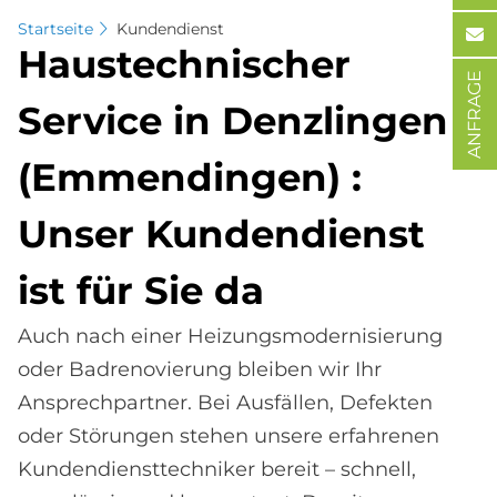
Startseite
Kundendienst
Haus­tech­ni­scher
ANFRAGE
Ser­vice in Denz­lin­gen
(Em­men­din­gen) :
Un­ser Kun­den­dienst
ist für Sie da
Auch nach einer Heizungsmodernisierung
oder Badrenovierung bleiben wir Ihr
Ansprechpartner. Bei Ausfällen, Defekten
oder Störungen stehen unsere erfahrenen
Kundendiensttechniker bereit – schnell,