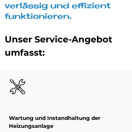
ver­läs­sig und ef­fi­zi­ent
funk­tio­nie­ren.
Un­ser Ser­vice-An­ge­bot
um­fasst:
Bild
War­tung und Instand­haltung der
Hei­zungs­an­la­ge