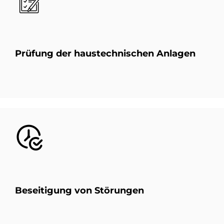
Prü­fung der haus­tech­ni­schen An­la­gen
Bild
Be­sei­ti­gung von Stö­run­gen