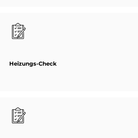
Bild
Hei­zun­gs-Check
Bild