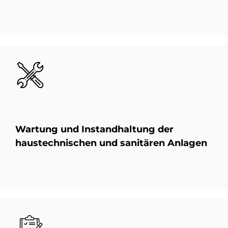
Bild
War­tung und Instand­haltung der
haus­tech­ni­schen und sa­ni­tä­ren An­la­gen
Bild