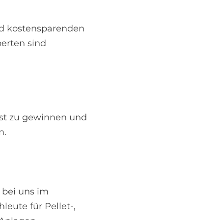
nd kostensparenden
erten sind
lbst zu gewinnen und
n.
 bei uns im
eute für Pellet-,