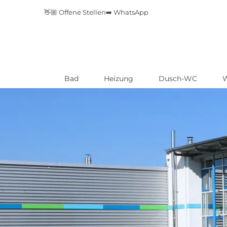
👋🏼 Offene Stellen
➡️ WhatsApp
Bad
Heizung
Dusch-WC
Direkt
zum
Inhalt