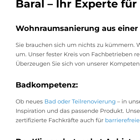
Ba­ral – Ihr Ex­per­te 
Wohn­raumsa­nie­rung aus ei­ner
Sie brauchen sich um nichts zu kümmern. W
um. Unser fester Kreis von Fachbetrieben 
Überzeugen Sie sich von unserer Kompeten
Bad­kom­pe­tenz:
Ob neues
Bad oder Teilrenovierung
– in uns
Inspiration und das passende Produkt. Unse
zertifizierte Fachkräfte auch für
barrierefrei