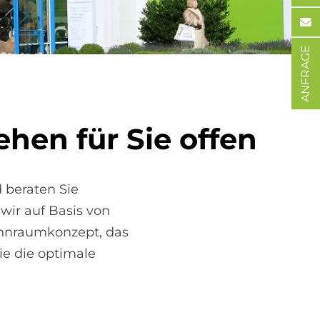
ANFRAGE
e­hen für Sie of­fen
 beraten Sie
wir auf Basis von
ohnraumkonzept, das
ie die optimale