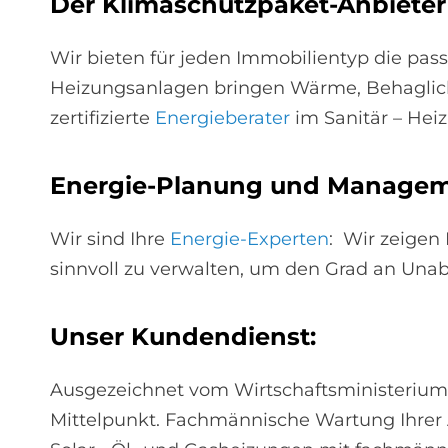
Der Kli­ma­schutz­pa­ket-An­bie­ter
Wir bieten für jeden Immobilientyp die pa
Heizungsanlagen bringen Wärme, Behaglichk
zertifizierte
Energieberater
im Sanitär – Hei
En­er­gie-Pla­nung und Ma­nage­
Wir sind Ihre
Energie-Experten
: Wir zeigen
sinnvoll zu verwalten, um den Grad an Unab
Un­ser Kun­den­dienst:
Ausgezeichnet vom Wirtschaftsministerium f
Mittelpunkt. Fachmännische Wartung Ihrer 