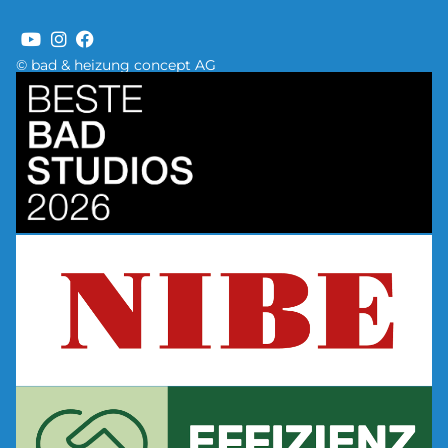
© bad & heizung concept AG
Bild
Bild