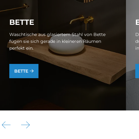
BET­TE
Waschtische aus glasiertem Stahl von Bette
D
fügen sie sich gerade in kleineren Räumen
d
perfekt ein.
i
BETTE