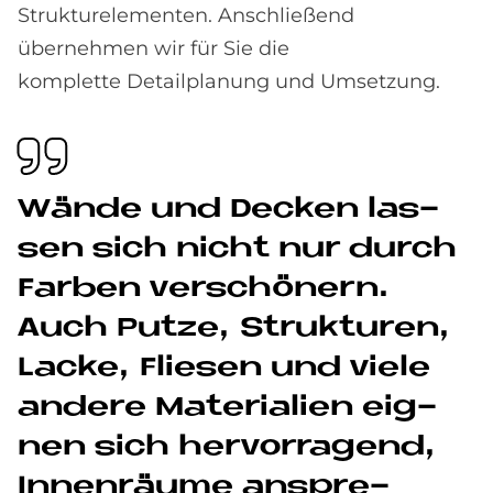
Strukturelementen. Anschließend
übernehmen wir für Sie die
komplette Detailplanung und Umsetzung.
Wän­de und Decken las­
sen sich nicht nur durch
Far­ben ver­schö­nern.
Auch Put­ze, Struk­tu­ren,
Lacke, Flie­sen und vie­le
an­de­re Ma­te­ria­li­en eig­
nen sich her­vor­ra­gend,
In­nen­räu­me an­spre­