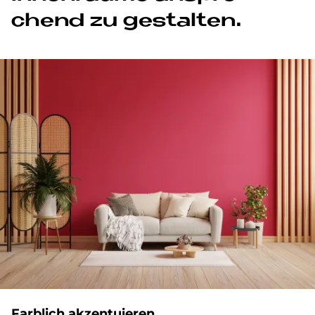
chend zu ge­stal­ten.
Farb­lich ak­zen­tu­ie­ren