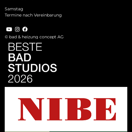
Samstag
Termine nach Vereinbarung
© bad & heizung concept AG
Bild
Bild