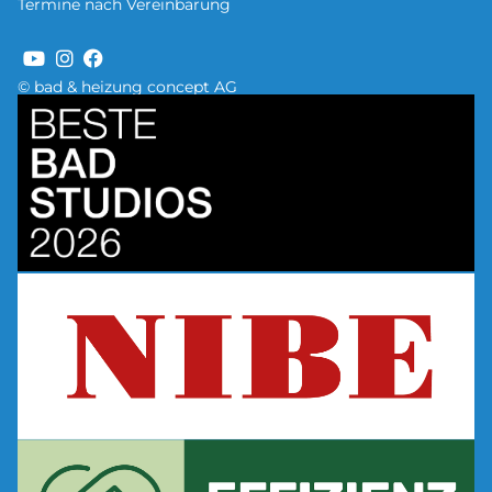
Termine nach Vereinbarung
© bad & heizung concept AG
Bild
Bild