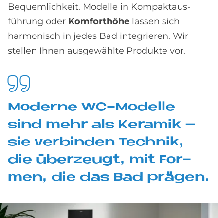
Bequem­lichkeit. Modelle in Kompakt­aus­
führung oder
Komforthöhe
lassen sich
harmonisch in jedes Bad integrieren. Wir
stellen Ihnen aus­gewählte Produkte vor.
Mo­der­ne WC-Mo­del­le
sind mehr als Ke­ra­mik –
sie ver­bin­den Tech­nik,
die über­zeu­gt, mit For­
men, die das Bad prä­gen.