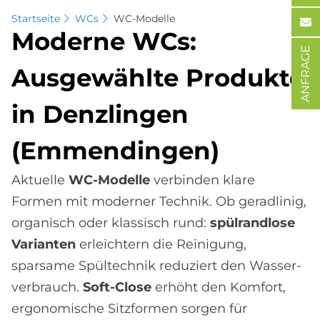
Startseite
WCs
WC-Modelle
Mo­der­ne WCs:
ANFRAGE
Aus­ge­wähl­te Pro­duk­te
in Denz­lin­gen
(Em­men­din­gen)
Aktuelle
WC-Modelle
verbinden klare
Formen mit moderner Technik. Ob geradlinig,
organisch oder klassisch rund:
spülrandlose
Varianten
erleichtern die Reinigung,
sparsame Spül­technik reduziert den Wasser­
verbrauch.
Soft-Close
erhöht den Komfort,
ergonomische Sitz­formen sorgen für